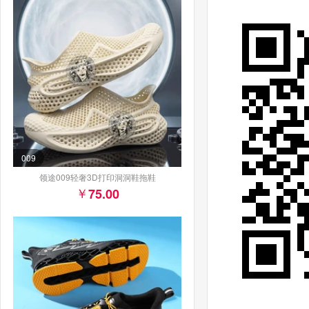
009
领途009轻奢3D打印洞洞鞋拖鞋
75.00