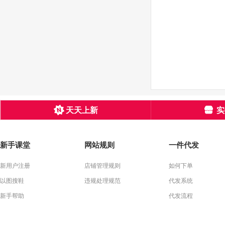
天天上新
实
新手课堂
网站规则
一件代发
新用户注册
店铺管理规则
如何下单
以图搜鞋
违规处理规范
代发系统
新手帮助
代发流程