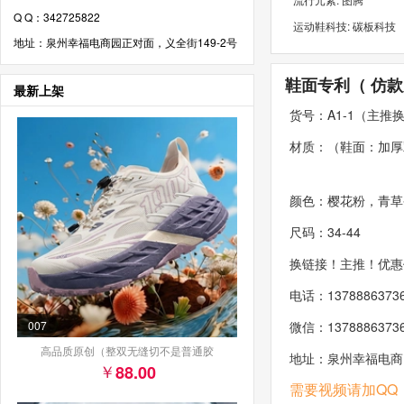
Q Q：342725822
运动鞋科技: 碳板科技
地址：泉州幸福电商园正对面，义全街149-2号
鞋面专利（ 仿
最新上架
货号：A1-1（主推
材质：（鞋面：加厚双
颜色：樱花粉，青草
尺码：34-44
换链接！主推！优惠价
电话：1378886373
007
微信：1378886373
高品质原创（整双无缝切不是普通胶
地址：泉州幸福电商园
88.00
需要视频请加QQ