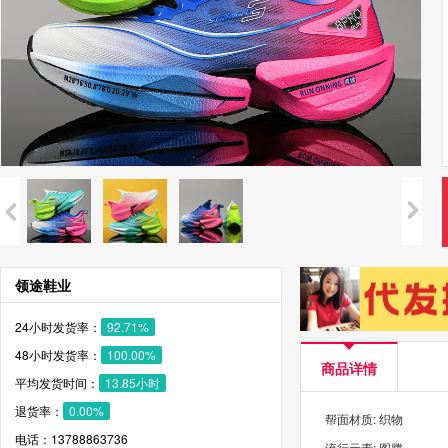
领途鞋业
24小时发货率：
92.71%
48小时发货率：
100.00%
商品详情
平均发货时间：
13.85小时
退货率：
0.00%
帮面材质: 织物
电话：13788863736
流行元素: 图腾